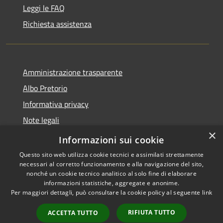
Leggi le FAQ
Richiesta assistenza
Amministrazione trasparente
Albo Pretorio
Informativa privacy
Note legali
×
Dichiarazione di accessibilità
Informazioni sui cookie
Questo sito web utilizza cookie tecnici e assimilati strettamente
necessari al corretto funzionamento e alla navigazione del sito,
nonché un cookie tecnico analitico al solo fine di elaborare
informazioni statistiche, aggregate e anonime.
RSS
Copyright © 2026 • Comune di
Per maggiori dettagli, può consultare la cookie policy al seguente
link
Accessibilità
Luzzi • Powered by
Privacy
Municipium
Accesso
•
RIFIUTA TUTTO
ACCETTA TUTTO
Cookie
redazione