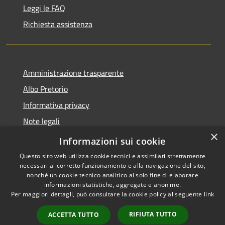
Leggi le FAQ
Richiesta assistenza
Amministrazione trasparente
Albo Pretorio
Informativa privacy
Note legali
×
Dichiarazione di accessibilità
Informazioni sui cookie
Questo sito web utilizza cookie tecnici e assimilati strettamente
necessari al corretto funzionamento e alla navigazione del sito,
nonché un cookie tecnico analitico al solo fine di elaborare
informazioni statistiche, aggregate e anonime.
RSS
Copyright © 2026 • Comune di
Per maggiori dettagli, può consultare la cookie policy al seguente
link
Accessibilità
Luzzi • Powered by
Privacy
Municipium
Accesso
•
RIFIUTA TUTTO
ACCETTA TUTTO
Cookie
redazione