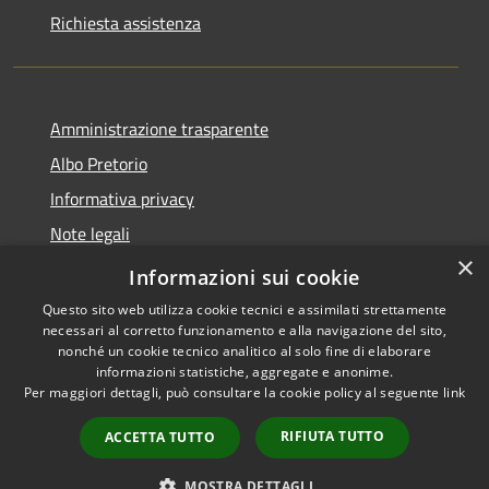
Richiesta assistenza
Amministrazione trasparente
Albo Pretorio
Informativa privacy
Note legali
×
Dichiarazione di accessibilità
Informazioni sui cookie
Questo sito web utilizza cookie tecnici e assimilati strettamente
necessari al corretto funzionamento e alla navigazione del sito,
nonché un cookie tecnico analitico al solo fine di elaborare
informazioni statistiche, aggregate e anonime.
RSS
Copyright © 2026 • Comune di
Per maggiori dettagli, può consultare la cookie policy al seguente
link
Accessibilità
Luzzi • Powered by
Privacy
Municipium
Accesso
•
RIFIUTA TUTTO
ACCETTA TUTTO
Cookie
redazione
Mappa del sito
MOSTRA DETTAGLI