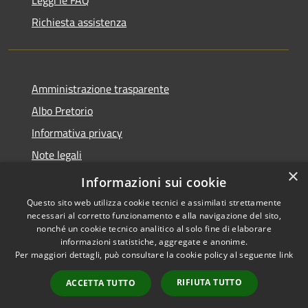
Richiesta assistenza
Amministrazione trasparente
Albo Pretorio
Informativa privacy
Note legali
×
Dichiarazione di accessibilità
Informazioni sui cookie
Questo sito web utilizza cookie tecnici e assimilati strettamente
necessari al corretto funzionamento e alla navigazione del sito,
nonché un cookie tecnico analitico al solo fine di elaborare
informazioni statistiche, aggregate e anonime.
RSS
Copyright © 2026 • Comune di
Per maggiori dettagli, può consultare la cookie policy al seguente
link
Accessibilità
Luzzi • Powered by
Privacy
Municipium
Accesso
•
RIFIUTA TUTTO
ACCETTA TUTTO
Cookie
redazione