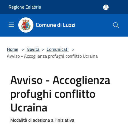
Salta al contenuto principale
Regione Calabria
Comune di Luzzi
Home
>
Novità
>
Comunicati
>
Avviso - Accoglienza profughi conflitto Ucraina
Avviso - Accoglienza
profughi conflitto
Ucraina
Modalità di adesione all'iniziativa