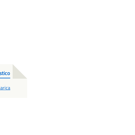
stico
DF
arica