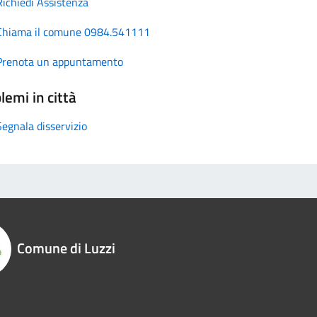
Richiedi Assistenza
Chiama il comune 0984.541111
Prenota un appuntamento
lemi in città
Segnala disservizio
Comune di Luzzi