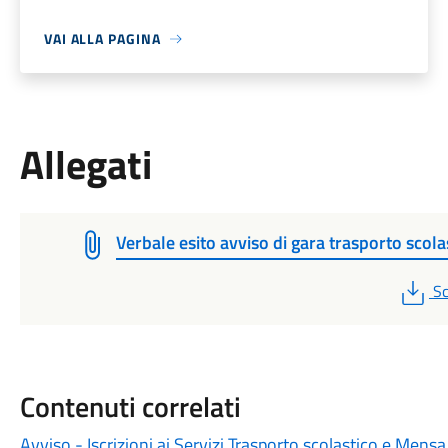
VAI ALLA PAGINA
Allegati
Verbale esito avviso di gara trasporto scola
P
Sc
Contenuti correlati
Avviso - Iscrizioni ai Servizi Trasporto scolastico e Mensa