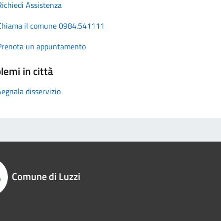
Richiedi Assistenza
Chiama il comune 0984.541111
Prenota un appuntamento
lemi in città
Segnala disservizio
Comune di Luzzi