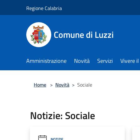
Salta al contenuto principale
Regione Calabria
Comune di Luzzi
Amministrazione
Novità
Servizi
Vivere 
Home
>
Novità
>
Sociale
Notizie: Sociale
NOTIZIE