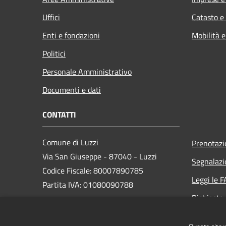
Uffici
Catasto e
Enti e fondazioni
Mobilità e
Politici
Personale Amministrativo
Documenti e dati
CONTATTI
Comune di Luzzi
Prenotaz
Via San Giuseppe - 87040 - Luzzi
Segnalazi
Codice Fiscale: 80007890785
Leggi le 
Partita IVA: 01080090788
Richiesta
PEC:
protocollo@pec.comunediluzzi.it