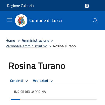
Salta al contenuto principale
Regione Calabria
Comune di Luzzi
Home
>
Amministrazione
>
Personale amministrativo
>
Rosina Turano
Rosina Turano
Condividi
Vedi azioni
INDICE DELLA PAGINA