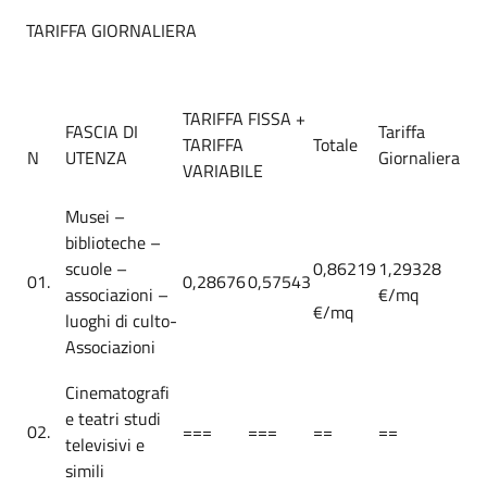
TARIFFA GIORNALIERA
TARIFFA FISSA +
FASCIA DI
Tariffa
TARIFFA
Totale
N
UTENZA
Giornaliera
VARIABILE
Musei –
biblioteche –
scuole –
0,86219
1,29328
01.
0,28676
0,57543
associazioni –
€/mq
€/mq
luoghi di culto-
Associazioni
Cinematografi
e teatri studi
02.
===
===
==
==
televisivi e
simili