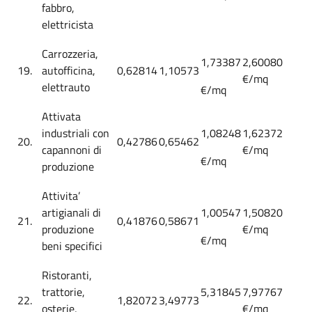
fabbro,
elettricista
Carrozzeria,
1,73387
2,60080
19.
autofficina,
0,62814
1,10573
€/mq
elettrauto
€/mq
Attivata
industriali con
1,08248
1,62372
20.
0,42786
0,65462
capannoni di
€/mq
€/mq
produzione
Attivita’
artigianali di
1,00547
1,50820
21.
0,41876
0,58671
produzione
€/mq
€/mq
beni specifici
Ristoranti,
trattorie,
5,31845
7,97767
22.
1,82072
3,49773
osterie,
€/mq