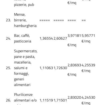
€/mq
pizzerie, pub
Mense,
23.
birrerie,
=====
=====
====
==
hamburgheria
Bar, caffè,
3,97181
5,95771
24.
1,36554
2,60627
pasticceria
€/mq
€/mq
Supermercato,
pane e pasta,
macelleria,
2,83693
4,25539
25.
salumi e
1,11063
1,72630
€/mq
formaggi,
€/mq
generi
alimentari
Plurilicenze
2,83020
4,24530
26.
alimentari e/o
1,11519
1,71501
€/mq