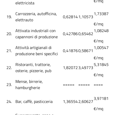
€/mq
elettricista
Carrozzeria, autofficina,
1,73387
19.
0,62814
1,10573
elettrauto
€/mq
Attivata industriali con
1,08248
20.
0,42786
0,65462
capannoni di produzione
€/mq
Attività artigianali di
1,00547
21.
0,41876
0,58671
produzione beni specifici
€/mq
Ristoranti, trattorie,
5,31845
22.
1,82072
3,49773
osterie, pizzerie, pub
€/mq
Mense, birrerie,
23.
=====
=====
====
hamburgherie
3,97181
24.
Bar, caffè, pasticceria
1,36554
2,60627
€/mq