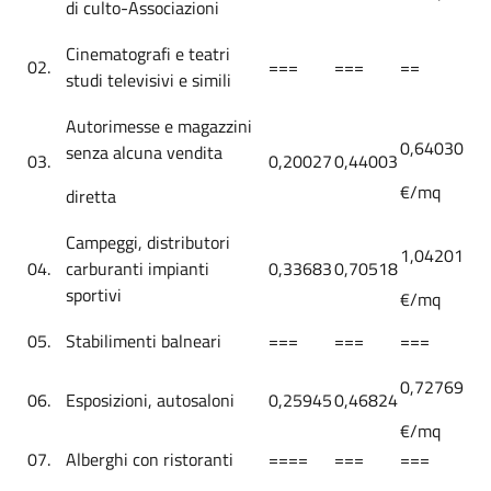
di culto-Associazioni
Cinematografi e teatri
02.
===
===
==
studi televisivi e simili
Autorimesse e magazzini
0,64030
senza alcuna vendita
03.
0,20027
0,44003
€/mq
diretta
Campeggi, distributori
1,04201
04.
carburanti impianti
0,33683
0,70518
sportivi
€/mq
05.
Stabilimenti balneari
===
===
===
0,72769
06.
Esposizioni, autosaloni
0,25945
0,46824
€/mq
07.
Alberghi con ristoranti
====
===
===