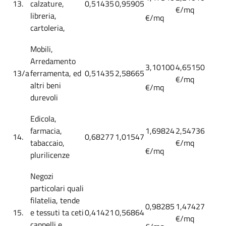
13.
calzature,
0,51435
0,95905
€/mq
libreria,
€/mq
cartoleria,
Mobili,
Arredamento
3,10100
4,65150
13/a
ferramenta, ed
0,51435
2,58665
€/mq
altri beni
€/mq
durevoli
Edicola,
farmacia,
1,69824
2,54736
14.
0,68277
1,01547
tabaccaio,
€/mq
€/mq
plurilicenze
Negozi
particolari quali
filatelia, tende
0,98285
1,47427
15.
e tessuti ta ceti
0,41421
0,56864
€/mq
cappelli e