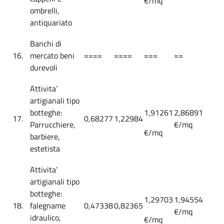
€/mq
ombrelli,
antiquariato
Banchi di
16.
mercato beni
====
====
===
==
durevoli
Attivita’
artigianali tipo
botteghe:
1,91261
2,86891
17.
0,68277
1,22984
Parrucchiere,
€/mq
€/mq
barbiere,
estetista
Attivita’
artigianali tipo
botteghe:
1,29703
1,94554
18.
falegname
0,47338
0,82365
€/mq
idraulico,
€/mq