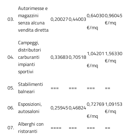
Autorimesse e
magazzini
0,64030
0,96045
03.
0,20027
0,44003
senza alcuna
€/mq
€/mq
vendita diretta
Campeggi,
distributori
1,04201
1,56330
04.
carburanti
0,33683
0,70518
€/mq
impianti
€/mq
sportivi
Stabilimenti
05.
===
===
===
==
balneari
Esposizioni,
0,72769
1,09153
06.
0,25945
0,46824
autosaloni
€/mq
€/mq
Alberghi con
07.
====
===
===
==
ristoranti