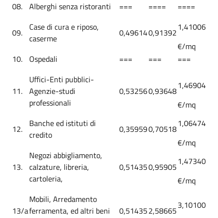
08.
Alberghi senza ristoranti
===
====
====
Case di cura e riposo,
1,41006
09.
0,49614
0,91392
caserme
€/mq
10.
Ospedali
===
===
===
Uffici-Enti pubblici-
1,46904
11.
Agenzie-studi
0,53256
0,93648
professionali
€/mq
Banche ed istituti di
1,06474
12.
0,35959
0,70518
credito
€/mq
Negozi abbigliamento,
1,47340
13.
calzature, libreria,
0,51435
0,95905
cartoleria,
€/mq
Mobili, Arredamento
3,10100
13/a
ferramenta, ed altri beni
0,51435
2,58665