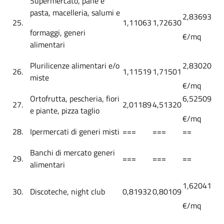
Supermercato, pane e
pasta, macelleria, salumi e
2,83693
25.
1,11063
1,72630
formaggi, generi
€/mq
alimentari
Plurilicenze alimentari e/o
2,83020
26.
1,11519
1,71501
miste
€/mq
Ortofrutta, pescheria, fiori
6,52509
27.
2,01189
4,51320
e piante, pizza taglio
€/mq
28.
Ipermercati di generi misti
===
===
==
Banchi di mercato generi
29.
===
===
==
alimentari
1,62041
30.
Discoteche, night club
0,81932
0,80109
€/mq