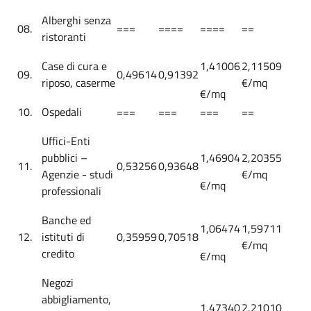
Alberghi senza
08.
===
====
====
==
ristoranti
Case di cura e
1,41006
2,11509
09.
0,49614
0,91392
riposo, caserme
€/mq
€/mq
10.
Ospedali
===
===
===
==
Uffici-Enti
pubblici –
1,46904
2,20355
11.
0,53256
0,93648
Agenzie - studi
€/mq
€/mq
professionali
Banche ed
1,06474
1,59711
12.
istituti di
0,35959
0,70518
€/mq
credito
€/mq
Negozi
abbigliamento,
1,47340
2,21010