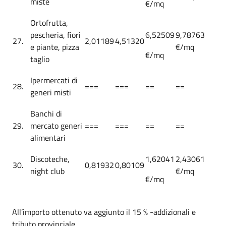
miste
€/mq
Ortofrutta,
pescheria, fiori
6,52509
9,78763
27.
2,01189
4,51320
e piante, pizza
€/mq
€/mq
taglio
Ipermercati di
28.
===
===
==
==
generi misti
Banchi di
29.
mercato generi
===
===
==
==
alimentari
Discoteche,
1,62041
2,43061
30.
0,81932
0,80109
night club
€/mq
€/mq
All’importo ottenuto va aggiunto il 15 % -addizionali e
tributo provinciale