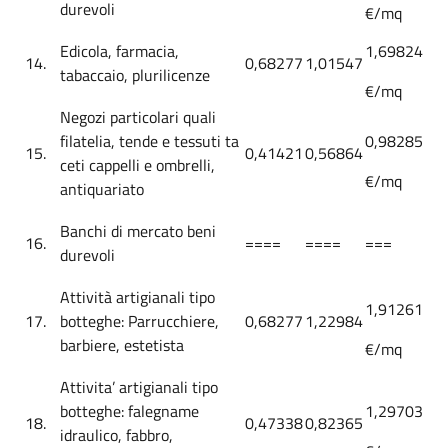
durevoli
€/mq
Edicola, farmacia,
1,69824
14.
0,68277
1,01547
tabaccaio, plurilicenze
€/mq
Negozi particolari quali
filatelia, tende e tessuti ta
0,98285
15.
0,41421
0,56864
ceti cappelli e ombrelli,
€/mq
antiquariato
Banchi di mercato beni
16.
====
====
===
durevoli
Attività artigianali tipo
1,91261
17.
botteghe: Parrucchiere,
0,68277
1,22984
barbiere, estetista
€/mq
Attivita’ artigianali tipo
botteghe: falegname
1,29703
18.
0,47338
0,82365
idraulico, fabbro,