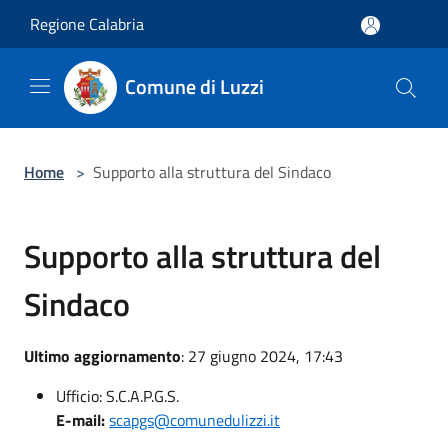
Salta al contenuto principale
Regione Calabria
Comune di Luzzi
Home
>
Supporto alla struttura del Sindaco
Supporto alla struttura del
Sindaco
Ultimo aggiornamento
: 27 giugno 2024, 17:43
Ufficio: S.C.A.P.G.S.
E-mail:
scapgs@comunedulizzi.it