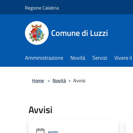
Salta al contenuto principale
Regione Calabria
Comune di Luzzi
Amministrazione
Novità
Servizi
Vivere 
Home
>
Novità
>
Avvisi
Avvisi
AVVISI