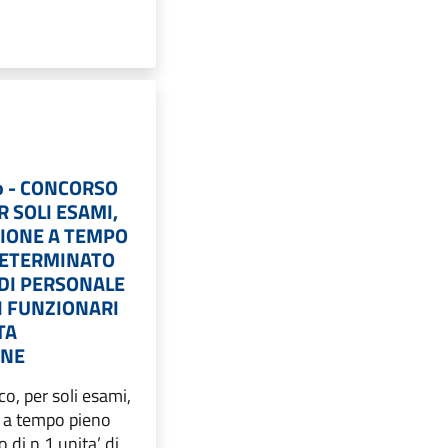
so - CONCORSO
R SOLI ESAMI,
ZIONE A TEMPO
DETERMINATO
’ DI PERSONALE
I FUNZIONARI
TA
ONE
o, per soli esami,
e a tempo pieno
 di n.1 unita’ di