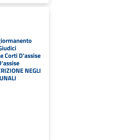
giormanento
Giudici
e Corti D'assise
D'assise
SCRIZIONE NEGLI
UNALI