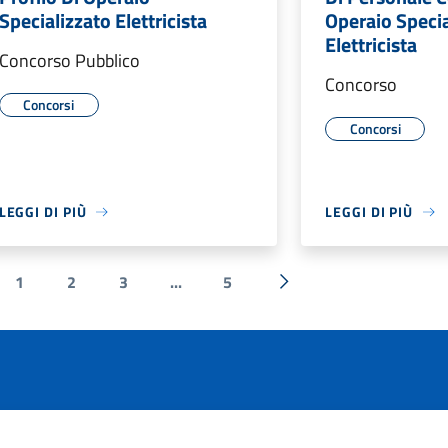
Specializzato Elettricista
Operaio Specia
Elettricista
Concorso Pubblico
Concorso
Concorsi
Concorsi
LEGGI DI PIÙ
LEGGI DI PIÙ
1
2
3
...
5
ecedente
Successiva »