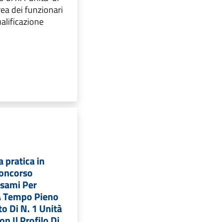
rea dei funzionari
ualificazione
a pratica in
Concorso
Esami Per
A Tempo Pieno
o Di N. 1 Unità
n Il Profilo Di