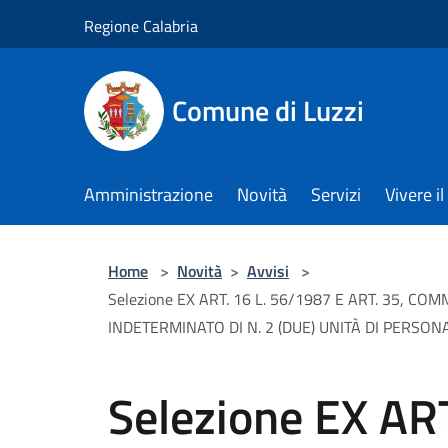
Salta al contenuto principale
Regione Calabria
Comune di Luzzi
Amministrazione
Novità
Servizi
Vivere 
Home
>
Novità
>
Avvisi
>
Selezione EX ART. 16 L. 56/1987 E ART. 35, C
INDETERMINATO DI N. 2 (DUE) UNITÀ DI PERSO
Selezione EX AR