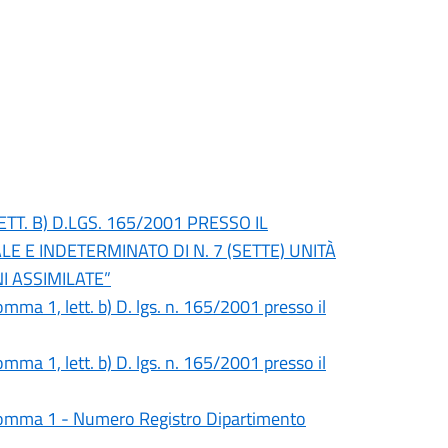
LETT. B) D.LGS. 165/2001 PRESSO IL
E E INDETERMINATO DI N. 7 (SETTE) UNITÀ
I ASSIMILATE”
mma 1, lett. b) D. lgs. n. 165/2001 presso il
mma 1, lett. b) D. lgs. n. 165/2001 presso il
 comma 1 - Numero Registro Dipartimento