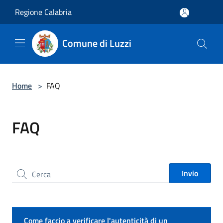
Salta al contenuto principale
Regione Calabria
Comune di Luzzi
Home
>
FAQ
FAQ
Cerca nel sito
Invio
Come faccio a verificare l'autenticità di un